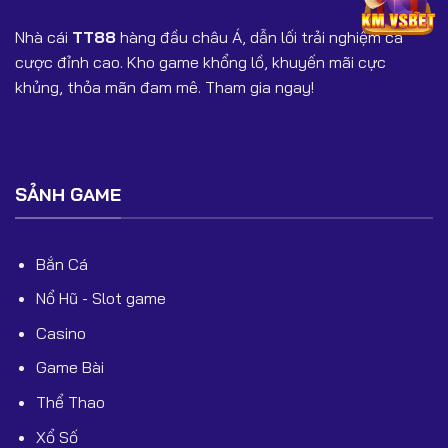
Nhà cái
TT88
hàng đầu châu Á, dẫn lối trải nghiệm cá
cược đỉnh cao. Kho game khổng lồ, khuyến mãi cực
khủng, thỏa mãn đam mê. Tham gia ngay!
SẢNH GAME
Bắn Cá
Nổ Hũ - Slot game
Casino
Game Bài
Thể Thao
Xổ Số