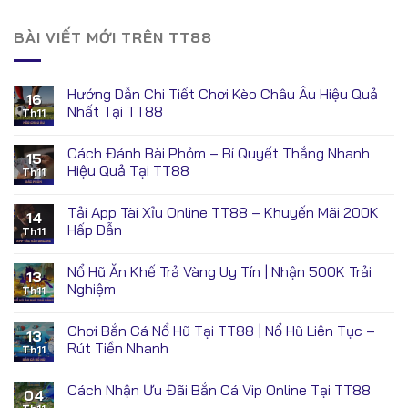
BÀI VIẾT MỚI TRÊN TT88
Hướng Dẫn Chi Tiết Chơi Kèo Châu Âu Hiệu Quả
16
Nhất Tại TT88
Th11
Cách Đánh Bài Phỏm – Bí Quyết Thắng Nhanh
15
Hiệu Quả Tại TT88
Th11
Tải App Tài Xỉu Online TT88 – Khuyến Mãi 200K
14
Hấp Dẫn
Th11
Nổ Hũ Ăn Khế Trả Vàng Uy Tín | Nhận 500K Trải
13
Nghiệm
Th11
Chơi Bắn Cá Nổ Hũ Tại TT88 | Nổ Hũ Liên Tục –
13
Rút Tiền Nhanh
Th11
Cách Nhận Ưu Đãi Bắn Cá Vip Online Tại TT88
04