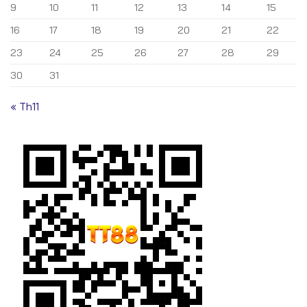
9
10
11
12
13
14
15
16
17
18
19
20
21
22
23
24
25
26
27
28
29
30
31
« Th11