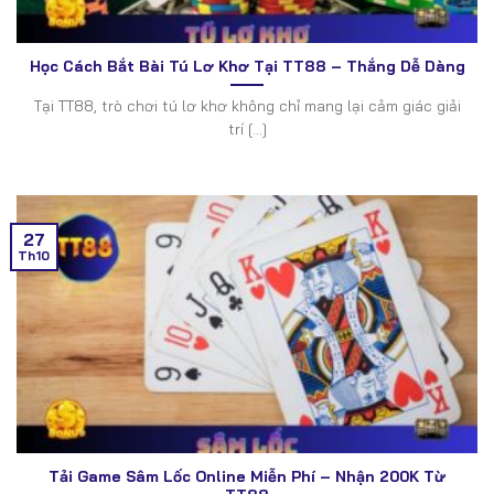
Học Cách Bắt Bài Tú Lơ Khơ Tại TT88 – Thắng Dễ Dàng
Tại TT88, trò chơi tú lơ khơ không chỉ mang lại cảm giác giải
trí [...]
27
Th10
Tải Game Sâm Lốc Online Miễn Phí – Nhận 200K Từ