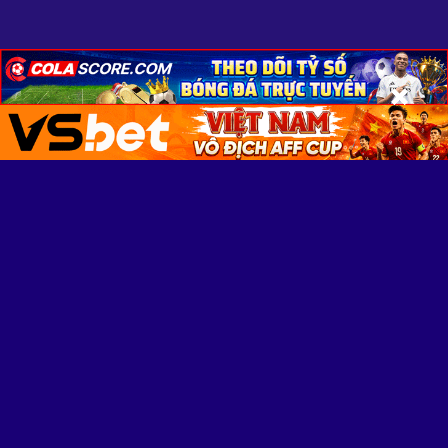
LIÊN HỆ
×
×
×
CSKH 24/7: Livechat
Thương Hiệu:
TT88
Website:
/
Hotline: (+84) 913 246 578
Email:
support@tt88casino.bet
Địa Chỉ: 325 Nguyễn Thị Minh Khai, Phường 5, Quận 3,
Thành phố Hồ Chí Minh, Việt Nam
Zipcode: 700000
Hashtag: #tt88 #tt88cassinobet #tt88game
#tt88login #tt88nohu #tt88banca