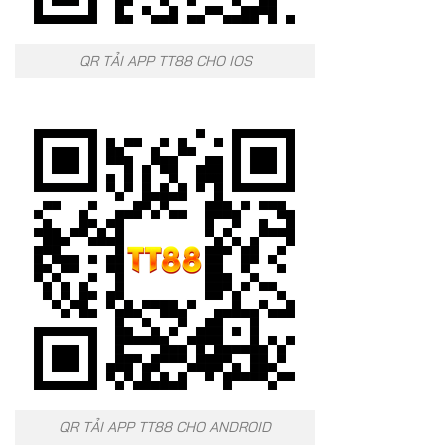
QR TẢI APP TT88 CHO IOS
QR TẢI APP TT88 CHO ANDROID