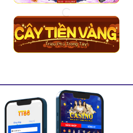
Sử dụng SSL 256-bit mã hóa dữ liệu
Kiểm soát gian lận AI
Hệ thống định danh tài khoản đa lớp
Minh bạch nạp – rút, không gian lận
TT88 luôn cam kết bảo vệ thông tin khách hàng ở mức
cao nhất.
💳 Cổng Thanh Toán Nhanh – An Toàn –
Đa Dạng Tại TT88
TT88 hỗ trợ hàng loạt phương thức nạp – rút:
Chuyển khoản ngân hàng
Ví điện tử