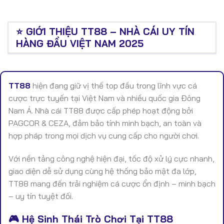
⭐ GIỚI THIỆU TT88 – NHÀ CÁI UY TÍN
HÀNG ĐẦU VIỆT NAM 2025
TT88
hiện đang giữ vị thế top đầu trong lĩnh vực cá
cược trực tuyến tại Việt Nam và nhiều quốc gia Đông
Nam Á. Nhà cái TT88 được cấp phép hoạt động bởi
PAGCOR & CEZA, đảm bảo tính minh bạch, an toàn và
hợp pháp trong mọi dịch vụ cung cấp cho người chơi.
Với nền tảng công nghệ hiện đại, tốc độ xử lý cực nhanh,
giao diện dễ sử dụng cùng hệ thống bảo mật đa lớp,
TT88 mang đến trải nghiệm cá cược ổn định – minh bạch
– uy tín tuyệt đối.
🎮 Hệ Sinh Thái Trò Chơi Tại TT88