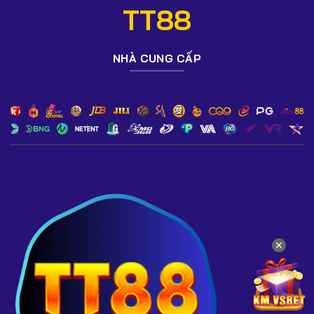
cấp phép uy tín.
TT88
4. TT88 hỗ trợ những phương thức nạp rút nào?
Ngân hàng nội địa, ví điện tử, QR Pay, Crypto và thẻ
NHÀ CUNG CẤP
game. Hệ thống xử lý tự động 24/7.
5. Làm sao nhận khuyến mãi dành cho tân thủ tại
TT88?
Chỉ cần đăng ký tài khoản mới và thực hiện nạp đầu tiên,
khuyến mãi sẽ được kích hoạt tự động.
6. TT88 có hỗ trợ chơi trên điện thoại không?
Có. Hệ thống tương thích Android – iOS và có bản web
mobile tốc độ cao.
✕
7. TT88 nổ hũ có dễ thắng không?
Slot/nổ hũ tại TT88 đạt chuẩn kiểm định RNG, tỷ lệ trả
thưởng cao và minh bạch.