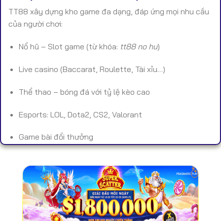
TT88 xây dựng kho game đa dạng, đáp ứng mọi nhu cầu
của người chơi:
Nổ hũ – Slot game (từ khóa:
tt88 no hu
)
Live casino (Baccarat, Roulette, Tài xỉu…)
Thể thao – bóng đá với tỷ lệ kèo cao
Esports: LOL, Dota2, CS2, Valorant
Game bài đổi thưởng
Bắn cá – mini game – game nhanh
Toàn bộ trò chơi đều được kiểm định RNG, giúp đảm bảo
tính công bằng và chuẩn xác.
🔐 Bảo Mật & Uy Tín Tại TT88